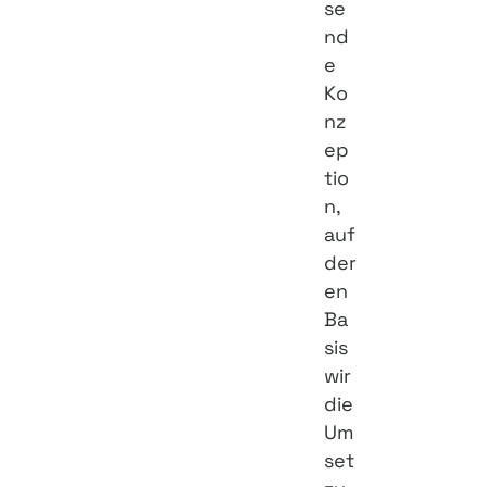
se
nd
e
Ko
nz
ep
tio
n,
auf
der
en
Ba
sis
wir
die
Um
set