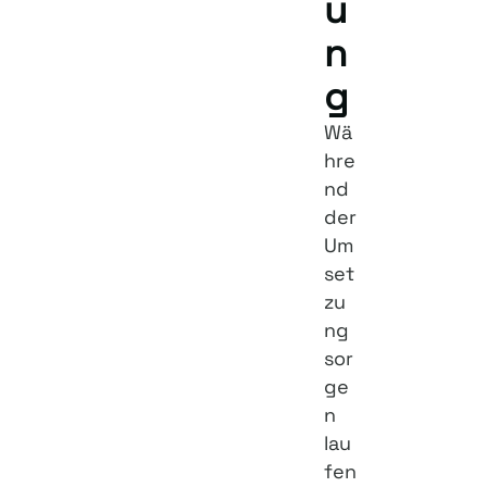
u
n
g
Wä
hre
nd
der
Um
set
zu
ng
sor
ge
n
lau
fen