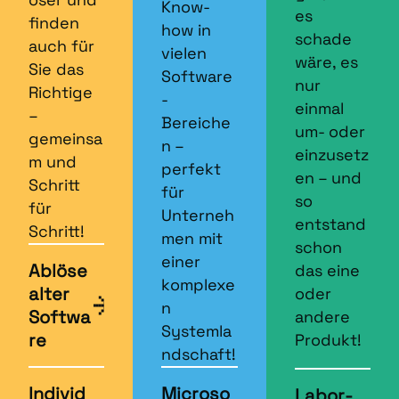
Know-
es
finden
how in
schade
auch für
vielen
wäre, es
Sie das
Software
nur
Richtige
-
einmal
–
Bereiche
um- oder
gemeinsa
n –
einzusetz
m und
perfekt
en – und
Schritt
für
so
für
Unterneh
entstand
Schritt!
men mit
schon
einer
Ablöse
das eine
komplexe
alter
oder
n
Softwa
andere
Systemla
re
Produkt!
ndschaft!
Individ
Microso
Labor­