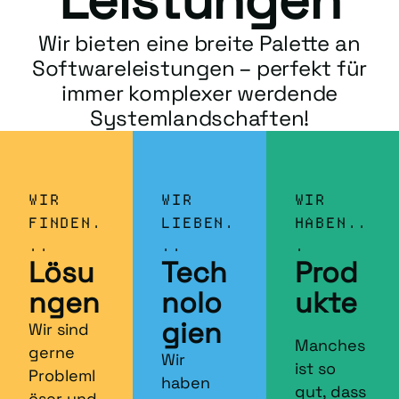
Leistungen
Wir bieten eine breite Palette an
Softwareleistungen – perfekt für
immer komplexer werdende
Systemlandschaften!
WIR
WIR
WIR
FINDEN.
LIEBEN.
HABEN..
..
..
.
Lösu
Tech
Prod
ngen
nolo
ukte
gien
Wir sind
Manches
gerne
Wir
ist so
Probleml
haben
gut, dass
öser und