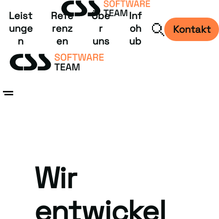
Leist
Refe
Übe
Inf
unge
renz
r
oh
Kontakt
n
en
uns
ub
Wir
entwickel