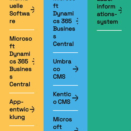
uelle
ft
inform
Softwa
Dynami
ations­
re
cs 365
system
Busines
s
Microso
Central
ft
Dynami
cs 365
Umbra
Busines
co
s
CMS
Central
Kentic
App­
o CMS
entwic
klung
Micros
oft