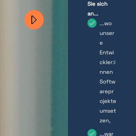
Sie sich
an...
...wo
unser
e
Entwi
ckler:i
nnen
Softw
arepr
ojekte
umset
zen,
...war