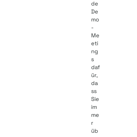
de
De
mo
-
Me
eti
ng
s
daf
ür,
da
ss
Sie
im
me
r
üb