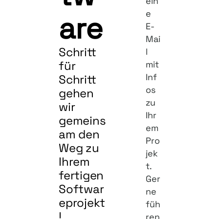
ein
e
are
E-
Mai
Schritt
l
für
mit
Inf
Schritt
os
gehen
zu
wir
Ihr
gemeins
em
am den
Pro
Weg zu
jek
Ihrem
t.
fertigen
Ger
Softwar
ne
eprojekt
füh
!
ren