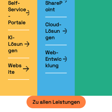
Self-
ShareP
Service
oint
-
Portale
Cloud-
Lösun
KI-
gen
Lösun
gen
Web-
Entwic
Webs
klung
ite
Zu allen Leistungen