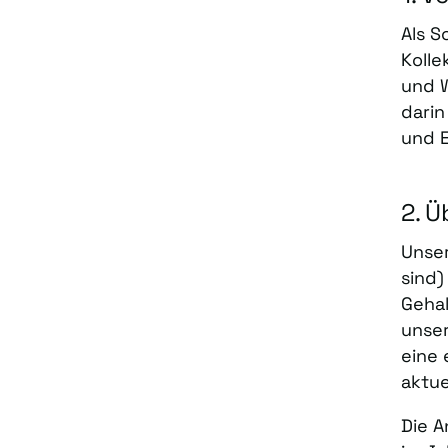
Als S
Kolle
und W
darin
und 
2. 
Unser
sind)
Gehal
unser
eine 
aktue
Die A