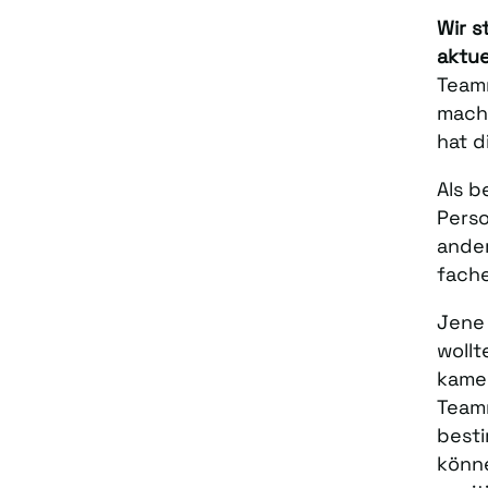
Wir s
aktue
Teamm
macht
hat d
Als b
Perso
ander
fache
Jene 
wollt
kamen
Teamm
besti
könne