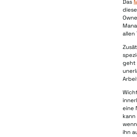
Das
diese
Owner
Manag
allen
Zusät
spezi
geht 
unerl
Arbei
Wicht
inner
eine 
kann 
wenn 
ihn a