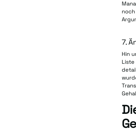
Mana
noch 
Argu
7. 
Hin u
Liste
detai
wurde
Trans
Gehal
Di
Ge