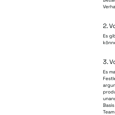
Verh
2. V
Es gi
könne
3. V
Es ma
Festl
argu
produ
unan
Basis
Team-