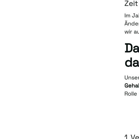
Zeit
Im Ja
Änder
wir a
Da
da
Unser
Geha
Rolle
1. V