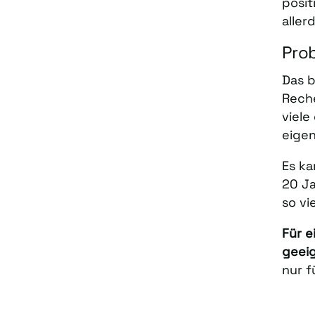
posit
aller
Pro
Das b
Reche
viele
eigen
Es ka
20 Ja
so vi
Für e
geei
nur f