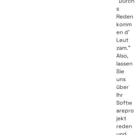
"Durch
s
Reden
komm
en d'
Leut
zam."
Also,
lassen
Sie
uns
über
Ihr
Softw
arepro
jekt
reden
und