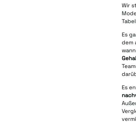
Wir s
Model
Tabel
Es ga
dem a
wann 
Gehal
Team
darüb
Es e
nachv
Außer
Vergl
verm