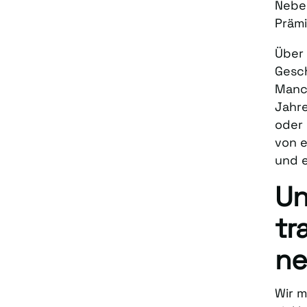
Neben
Prämi
Über 
Gesch
Manch
Jahre
oder 
von e
und e
Un
tr
ne
Wir m