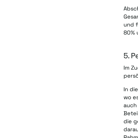
Absch
Gesa
und f
80% 
5. 
Im Zu
persö
In di
wo es
auch 
Betei
die g
darau
Rahm