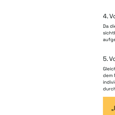
4. V
Da di
sicht
aufge
5. V
Gleic
dem M
indiv
durch
„