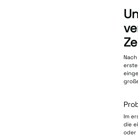
Un
ve
Ze
Nach 
erste
einge
groß
Pro
Im er
die e
oder 