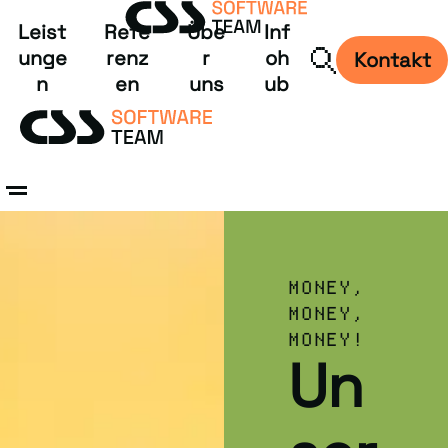
Leist
Refe
Übe
Inf
unge
renz
r
oh
Kontakt
n
en
uns
ub
MONEY,
MONEY,
MONEY!
Un