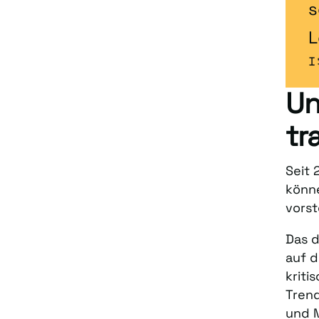
s
L
I
Un
tr
Seit 
könne
vorst
Das d
auf d
kriti
Trend
und 