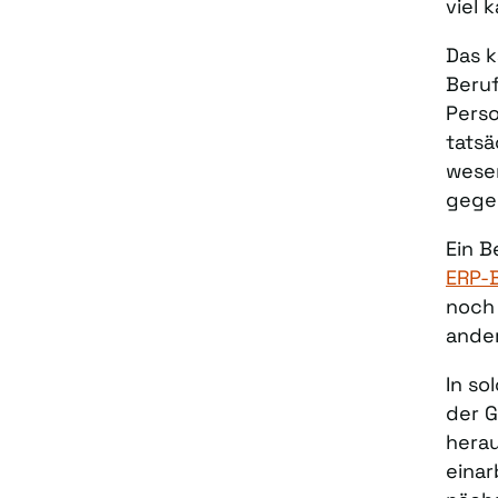
viel 
Das k
Beruf
Pers
tatsä
wesen
gege
Ein B
ERP-
noch 
ande
In so
der G
herau
einar