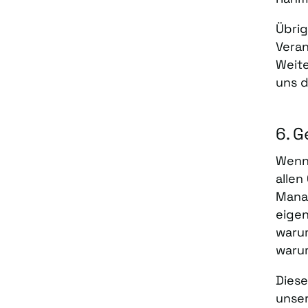
Übrig
Veran
Weite
uns 
6. G
Wenn 
allen
Manag
eigen
warum
warum
Diese
unser