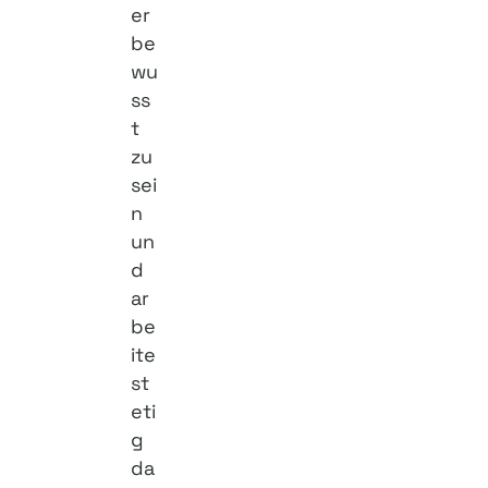
er
be
wu
ss
t
zu
sei
n
un
d
ar
be
ite
st
eti
g
da