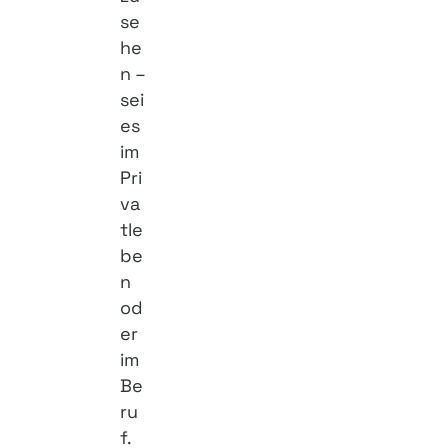
se
he
n –
sei
es
im
Pri
va
tle
be
n
od
er
im
Be
ru
f.