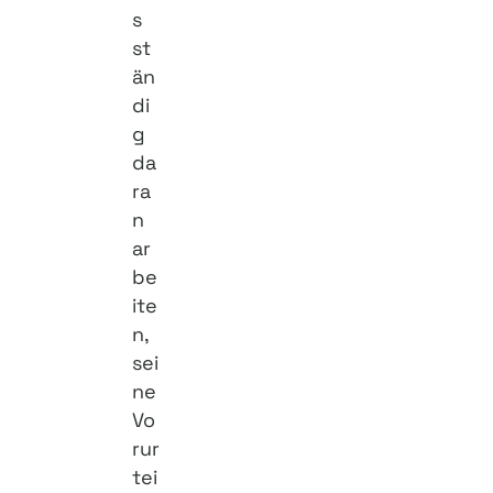
s
st
än
di
g
da
ra
n
ar
be
ite
n,
sei
ne
Vo
rur
tei