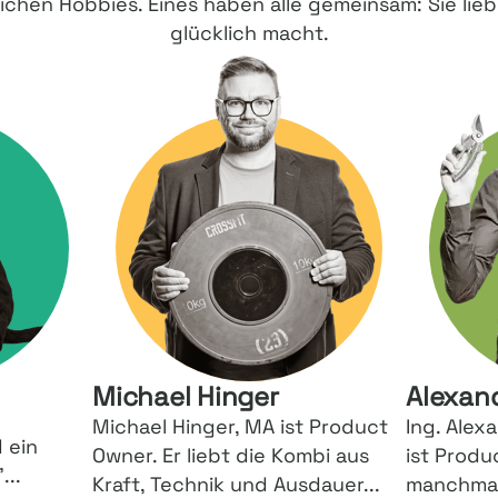
ichen Hobbies. Eines haben alle gemeinsam: Sie lie
glücklich macht.
Michael Hinger
Alexan
Michael Hinger, MA ist Product
Ing. Alex
 ein
Owner. Er liebt die Kombi aus
ist Produ
...
Kraft, Technik und Ausdauer...
manchmal 