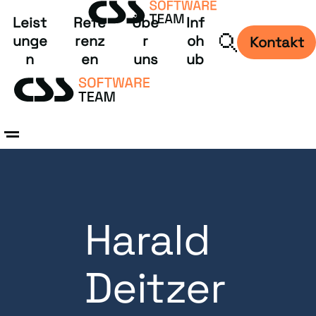
Leist
Refe
Übe
Inf
unge
renz
r
oh
Kontakt
n
en
uns
ub
Harald
Deitzer