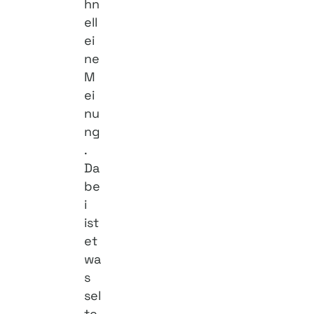
hn
ell
ei
ne
M
ei
nu
ng
.
Da
be
i
ist
et
wa
s
sel
te