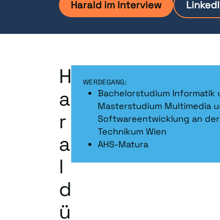
Harald im Interview
Linked
H
WERDEGANG:
a
Bachelorstudium Informatik
Masterstudium Multimedia 
r
Softwareentwicklung an der
Technikum Wien
a
AHS-Matura
l
d
ü